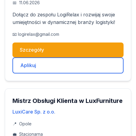
📅
11.06.2026
Dołącz do zespołu LogiRelax i rozwijaj swoje
umiejętności w dynamicznej branży logistyki!
📧
logirelax@gmail.com
Szczegóły
Aplikuj
Mistrz Obsługi Klienta w LuxFurniture
LuxiCare Sp. z o.o.
📍
Opole
💼
Stacjonarna