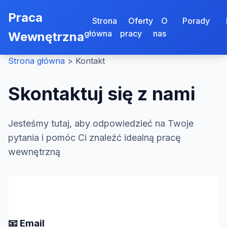
Praca
Strona
Oferty
O
Porady
główna
pracy
nas
Wewnętrzna
Strona główna
>
Kontakt
Skontaktuj się z nami
Jesteśmy tutaj, aby odpowiedzieć na Twoje
pytania i pomóc Ci znaleźć idealną pracę
wewnętrzną
📧 Email